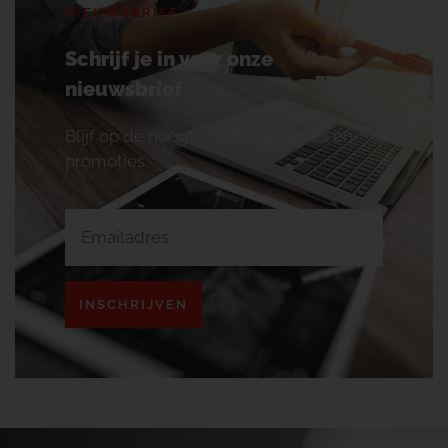
NIEUWSBRIEF
Schrijf je in voor onze
nieuwsbrief
Blijf op de hoogte van onze acties en
promoties.
INSCHRIJVEN