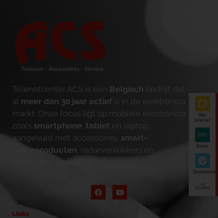
Telenetcenter ACS is een
Belgisch
bedrijf dat
al
meer dan 30 jaar actief
is in de elektronica
markt. Onze focus ligt op mobiele electronica
Mijn
telenet
zoals
smartphone
,
tablet
en laptop,
aangevuld met accessoires,
smart-
Base
homeproducten
, radarverklikkers en
bluetooth-speakers
.
Speedtest
Links