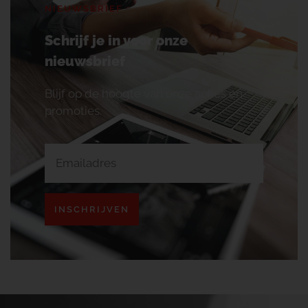
NIEUWSBRIEF
Schrijf je in voor onze
nieuwsbrief
Blijf op de hoogte van onze acties en
promoties.
INSCHRIJVEN