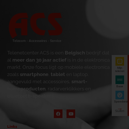
Telenetcenter ACS is een
Belgisch
bedrijf dat
al
meer dan 30 jaar actief
is in de elektronica
markt. Onze focus ligt op mobiele electronica
Mijn
telenet
zoals
smartphone
,
tablet
en laptop,
aangevuld met accessoires,
smart-
Base
homeproducten
, radarverklikkers en
bluetooth-speakers
.
Speedtest
Links