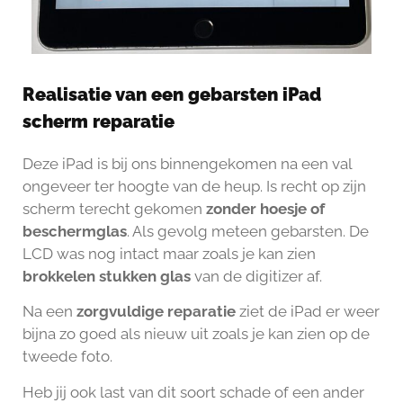
Realisatie van een gebarsten iPad
scherm reparatie
Deze iPad is bij ons binnengekomen na een val
ongeveer ter hoogte van de heup. Is recht op zijn
scherm terecht gekomen
zonder hoesje of
beschermglas
. Als gevolg meteen gebarsten. De
LCD was nog intact maar zoals je kan zien
brokkelen stukken glas
van de digitizer af.
Na een
zorgvuldige reparatie
ziet de iPad er weer
bijna zo goed als nieuw uit zoals je kan zien op de
tweede foto.
Heb jij ook last van dit soort schade of een ander