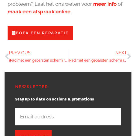
probleem? Laat het ons weten voor
meer info
of
maak een afspraak online
.
BOEK EEN REPARATIE
PREVIOUS
NEXT
iPad met een gebarsten scherm reparatie
iPad met een gebarsten scherm reparatie
NEWSLETTER
Stay up to date on actions & promotions