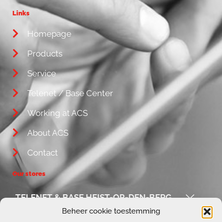
Links
Homepage
Products
Service
Telenet / Base Center
Working at ACS
About ACS
Contact
Our stores
TELENET & BASE HEIST-OP-DEN-BERG
Beheer cookie toestemming
ACS / REPAIR CORNER