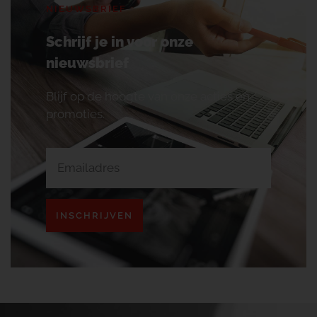
NIEUWSBRIEF
Schrijf je in voor onze
nieuwsbrief
Blijf op de hoogte van onze acties en
promoties.
INSCHRIJVEN