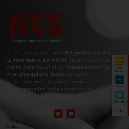
Telenetcenter ACS is een
Belgisch
bedrijf dat
al
meer dan 30 jaar actief
is in de elektronica
markt. Onze focus ligt op mobiele electronica
Mijn
telenet
zoals
smartphone
,
tablet
en laptop,
aangevuld met accessoires,
smart-
Base
homeproducten
, radarverklikkers en
bluetooth-speakers
.
Speedtest
Links