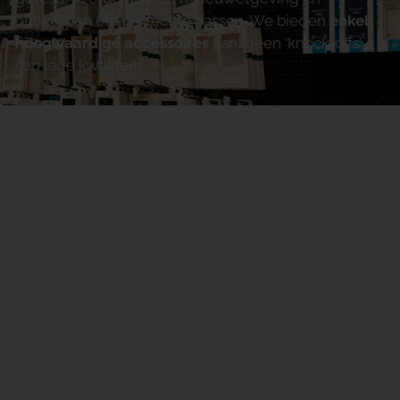
ontworpen om perfect te passen. We bieden
enkel
hoogwaardige accessoires
aan, geen ‘knock-offs’
van lage kwaliteit.