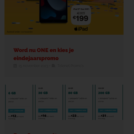
Word nu ONE en kies je
eindejaarspromo
15 november 2023
•
Telenet Promo's