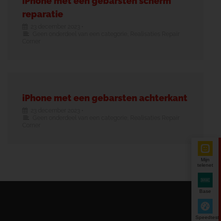
iPhone met een gebarsten scherm
reparatie
23 december 2023
•
Geen onderdeel van een categorie
,
Realisaties Repair
Corner
iPhone met een gebarsten achterkant
23 december 2023
•
Geen onderdeel van een categorie
,
Realisaties Repair
Corner
Mijn
telenet
Base
Speedtest