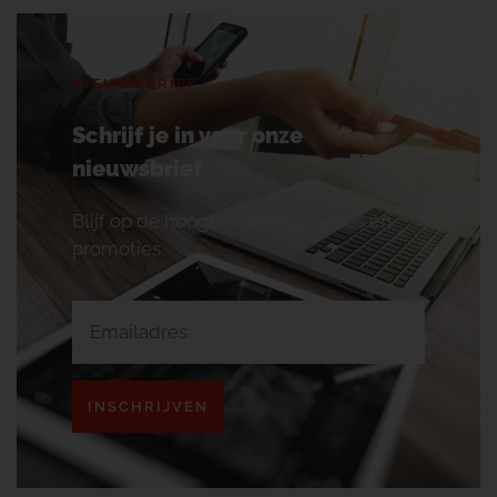
NIEUWSBRIEF
Schrijf je in voor onze
nieuwsbrief
Blijf op de hoogte van onze acties en
promoties.
INSCHRIJVEN