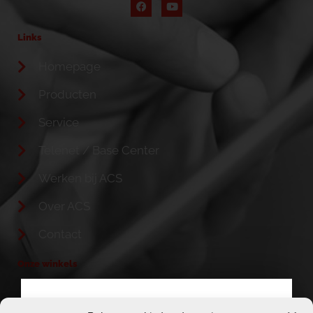
Links
Homepage
Producten
Service
Telenet / Base Center
Werken bij ACS
Over ACS
Contact
Onze winkels
TELENET & BASE HEIST-OP-DEN-BERG