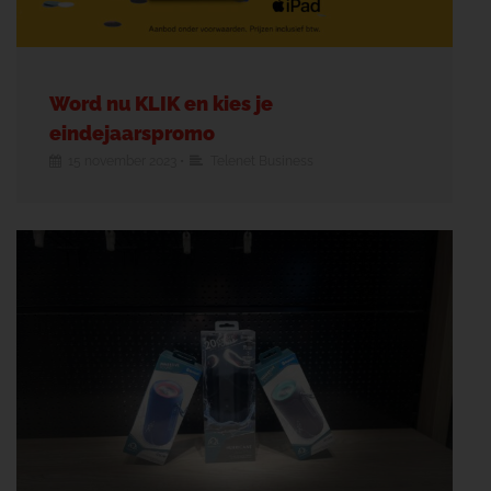
Word nu KLIK en kies je
eindejaarspromo
15 november 2023
•
Telenet Business