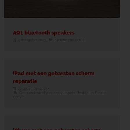
AQL bluetooth speakers
5 december 2023
•
Nieuwe producten
iPad met een gebarsten scherm
reparatie
22 december 2023
•
Geen onderdeel van een categorie
,
Realisaties Repair
Corner