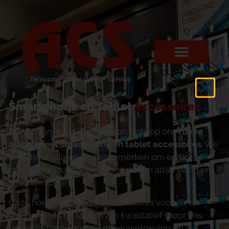
Smartphone en Tablet
Accessoires
Bij ACS zijn we buitengewoon trots op ons
ruime
assortiment smartphone en tablet accessoires
. We
selecteren alleen de beste merken om ervoor te
zorgen dat jouw geliefde toestellen altijd veilig en
beschermd zijn.
Onze hoesjes en andere accessoires voor
smartphones en tablets zijn kwalitatief (door ons
getest), in orde met de milieuwetgeving en