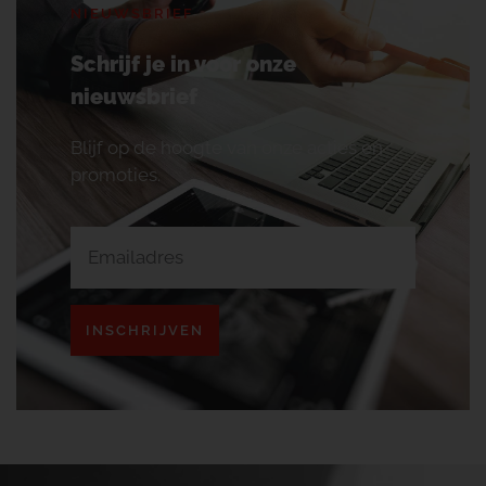
NIEUWSBRIEF
Schrijf je in voor onze
nieuwsbrief
Blijf op de hoogte van onze acties en
promoties.
INSCHRIJVEN