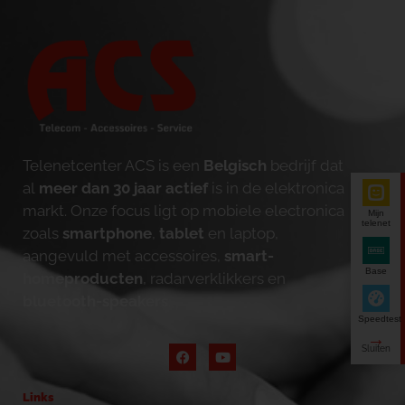
Telenetcenter ACS is een
Belgisch
bedrijf dat
al
meer dan 30 jaar actief
is in de elektronica
markt. Onze focus ligt op mobiele electronica
Mijn
telenet
zoals
smartphone
,
tablet
en laptop,
aangevuld met accessoires,
smart-
Base
homeproducten
, radarverklikkers en
bluetooth-speakers
.
Speedtest
Links