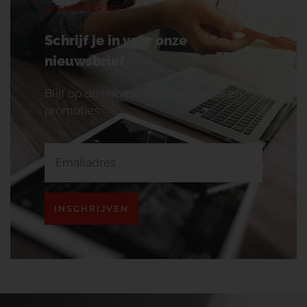
NIEUWSBRIEF
Schrijf je in voor onze
nieuwsbrief
Blijf op de hoogte van onze acties en
promoties.
INSCHRIJVEN