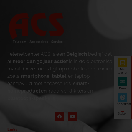
Telenetcenter ACS is een
Belgisch
bedrijf dat
al
meer dan 30 jaar actief
is in de elektronica
markt. Onze focus ligt op mobiele electronica
Mijn
telenet
zoals
smartphone
,
tablet
en laptop,
aangevuld met accessoires,
smart-
Base
homeproducten
, radarverklikkers en
bluetooth-speakers
.
Speedtest
Links