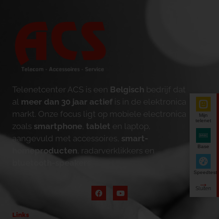
Telenetcenter ACS is een
Belgisch
bedrijf dat
al
meer dan 30 jaar actief
is in de elektronica
markt. Onze focus ligt op mobiele electronica
Mijn
telenet
zoals
smartphone
,
tablet
en laptop,
aangevuld met accessoires,
smart-
Base
homeproducten
, radarverklikkers en
bluetooth-speakers
.
Speedtest
Links