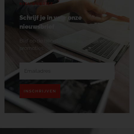
NIEUWSBRIEF
Schrijf je in voor onze
nieuwsbrief
Blijf op de hoogte van onze acties en
promoties.
INSCHRIJVEN