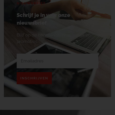
NIEUWSBRIEF
Schrijf je in voor onze
nieuwsbrief
Blijf op de hoogte van onze acties en
promoties.
INSCHRIJVEN