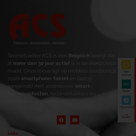
Telenetcenter ACS is een
Belgisch
bedrijf dat
al
meer dan 30 jaar actief
is in de elektronica
markt. Onze focus ligt op mobiele electronica
Mijn
telenet
zoals
smartphone
,
tablet
en laptop,
aangevuld met accessoires,
smart-
Base
homeproducten
, radarverklikkers en
bluetooth-speakers
.
Speedtest
Links