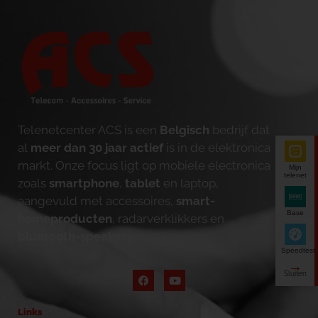
Telenetcenter ACS is een
Belgisch
bedrijf dat
al
meer dan 30 jaar actief
is in de elektronica
markt. Onze focus ligt op mobiele electronica
Mijn
telenet
zoals
smartphone
,
tablet
en laptop,
aangevuld met accessoires,
smart-
Base
homeproducten
, radarverklikkers en
bluetooth-speakers
.
Speedtest
Links