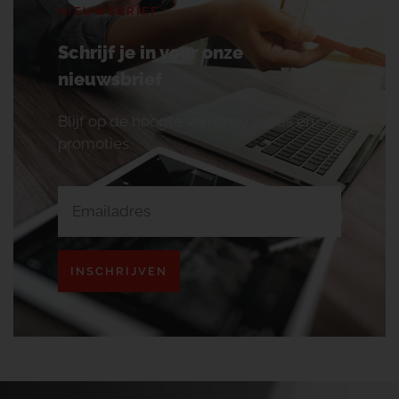
NIEUWSBRIEF
Schrijf je in voor onze
nieuwsbrief
Blijf op de hoogte van onze acties en
promoties.
INSCHRIJVEN