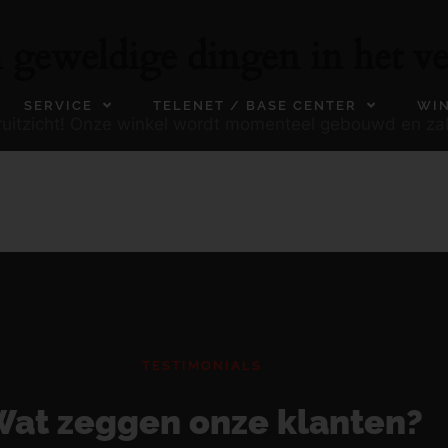
n geweldige dingen in het ve
SERVICE
TELENET / BASE CENTER
WI
ooruitzicht! Onze winkel wordt momenteel gebouwd en za
TESTIMONIALS
at zeggen onze klanten?