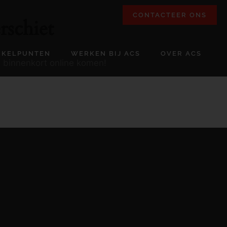
CONTACTEER ONS
rschiet
NKELPUNTEN
WERKEN BIJ ACS
OVER ACS
l binnenkort online komen!