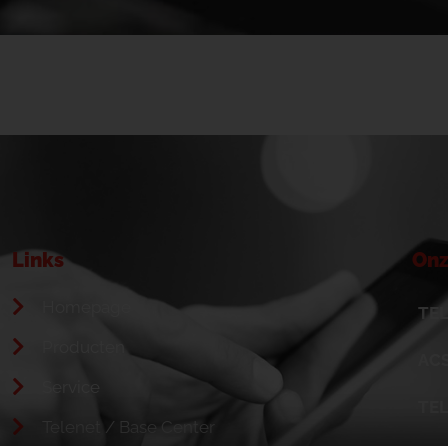
Links
Onz
Homepage
TEL
Producten
ACS
Service
TE
Telenet / Base Center