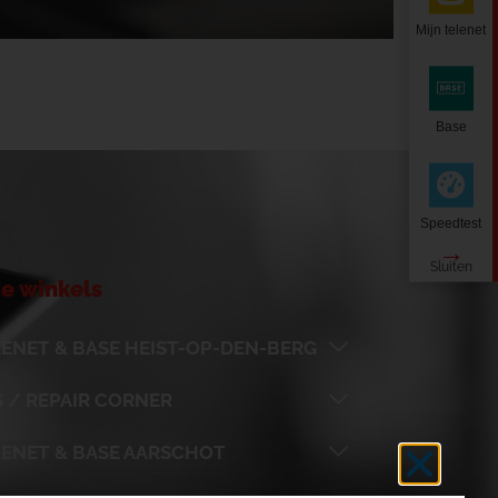
Mijn telenet
Base
Speedtest
e winkels
ENET & BASE HEIST-OP-DEN-BERG
 / REPAIR CORNER
LENET & BASE AARSCHOT