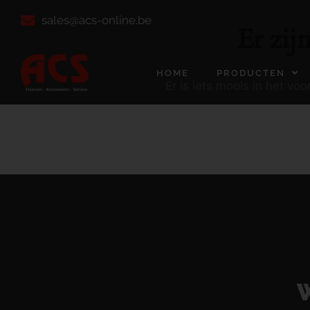
sales@acs-online.be
Er zij
HOME
PRODUCTEN
Er is iets moois in het v
W