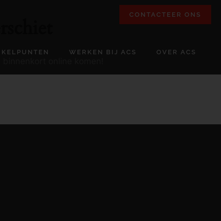
CONTACTEER ONS
rschiet
NKELPUNTEN
WERKEN BIJ ACS
OVER ACS
l binnenkort online komen!