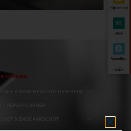
Mijn telenet
Base
Speedtest
e winkels
ENET & BASE HEIST-OP-DEN-BERG
 / REPAIR CORNER
LENET & BASE AARSCHOT