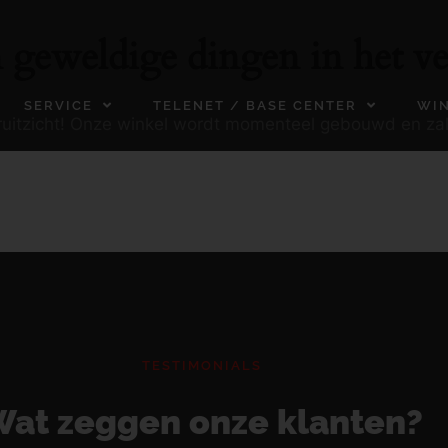
n geweldige dingen in het ve
SERVICE
TELENET / BASE CENTER
WI
ooruitzicht! Onze winkel wordt momenteel gebouwd en za
TESTIMONIALS
at zeggen onze klanten?