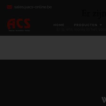
sales@acs-online.be
Er zij
HOME
PRODUCTEN
Er is iets moois in het v
W