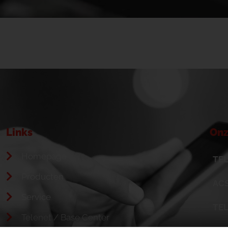
Links
Onz
Homepage
TEL
Producten
ACS
Service
TE
Telenet / Base Center