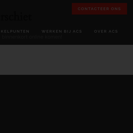
CONTACTEER ONS
rschiet
NKELPUNTEN
WERKEN BIJ ACS
OVER ACS
l binnenkort online komen!