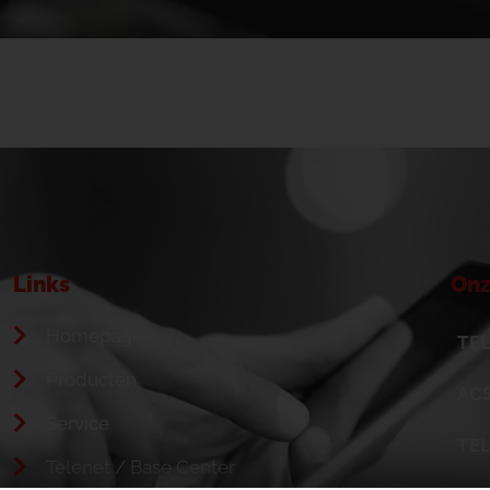
Links
Onz
Homepage
TEL
Producten
ACS
Service
TE
Telenet / Base Center