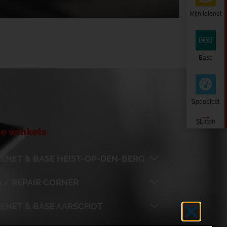
Mijn telenet
Base
Speedtest
e winkels
ENET & BASE HEIST-OP-DEN-BERG
 / REPAIR CORNER
LENET & BASE AARSCHOT