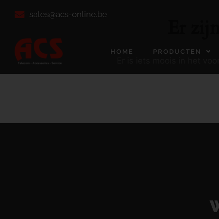
sales@acs-online.be
Er zij
HOME
PRODUCTEN
Er is iets moois in het v
W