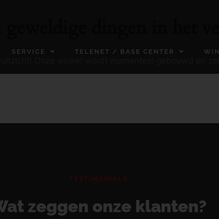
n geweldige dingen in het ve
SERVICE
TELENET / BASE CENTER
WI
ooruitzicht! Onze winkel wordt momenteel gebouwd en za
TESTIMONIALS
at zeggen onze klanten?