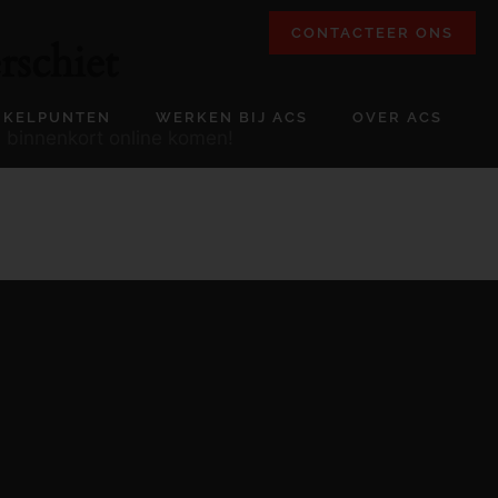
CONTACTEER ONS
rschiet
NKELPUNTEN
WERKEN BIJ ACS
OVER ACS
l binnenkort online komen!