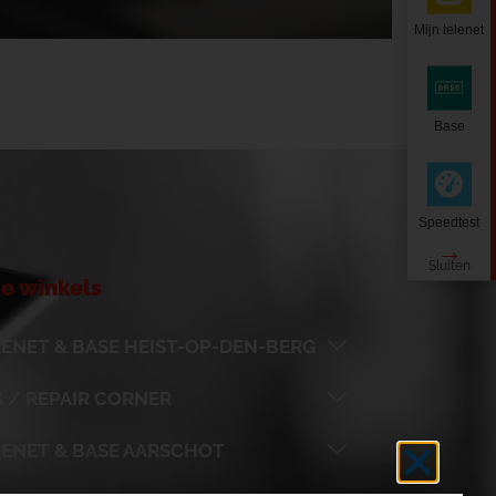
Mijn telenet
Base
Speedtest
e winkels
ENET & BASE HEIST-OP-DEN-BERG
 / REPAIR CORNER
LENET & BASE AARSCHOT