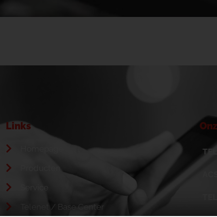
Links
Onz
Homepage
TEL
Producten
ACS
Service
TE
Telenet / Base Center