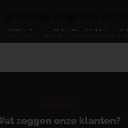
n geweldige dingen in het ve
SERVICE
TELENET / BASE CENTER
WI
ooruitzicht! Onze winkel wordt momenteel gebouwd en za
TESTIMONIALS
at zeggen onze klanten?