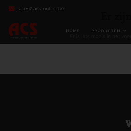
sales@acs-online.be
Er zij
HOME
PRODUCTEN
Er is iets moois in het v
W