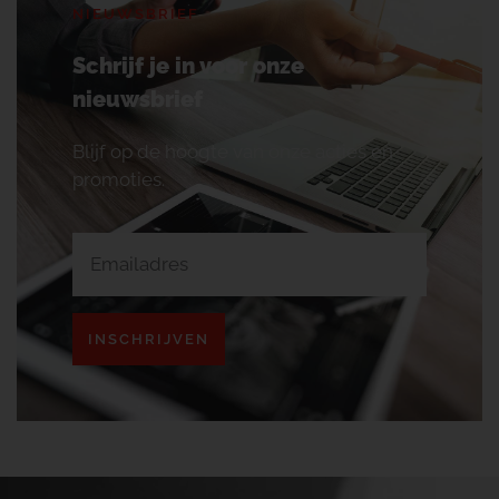
NIEUWSBRIEF
Schrijf je in voor onze
nieuwsbrief
Blijf op de hoogte van onze acties en
promoties.
INSCHRIJVEN