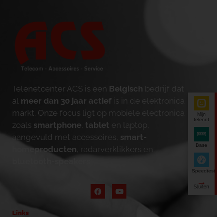
Telenetcenter ACS is een
Belgisch
bedrijf dat
al
meer dan 30 jaar actief
is in de elektronica
markt. Onze focus ligt op mobiele electronica
Mijn
telenet
zoals
smartphone
,
tablet
en laptop,
aangevuld met accessoires,
smart-
Base
homeproducten
, radarverklikkers en
bluetooth-speakers
.
Speedtest
Links