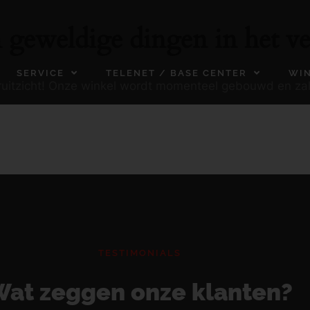
n geweldige dingen in het ve
SERVICE
TELENET / BASE CENTER
WI
ooruitzicht! Onze winkel wordt momenteel gebouwd en za
TESTIMONIALS
at zeggen onze klanten?