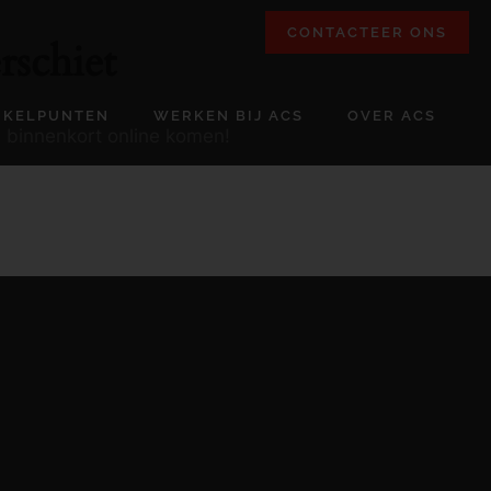
CONTACTEER ONS
rschiet
NKELPUNTEN
WERKEN BIJ ACS
OVER ACS
l binnenkort online komen!