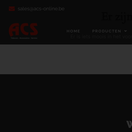
sales@acs-online.be
Er zij
HOME
PRODUCTEN
Er is iets moois in het v
W