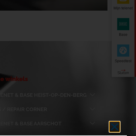
Mijn telenet
Base
Speedtest
e winkels
ENET & BASE HEIST-OP-DEN-BERG
 / REPAIR CORNER
LENET & BASE AARSCHOT