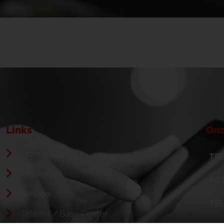
Links
Onz
Homepage
TEL
Producten
ACS
Service
TE
Telenet / Base Center