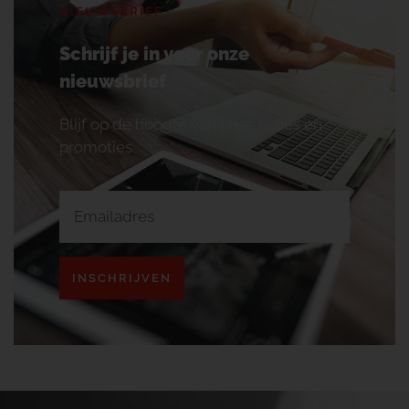
NIEUWSBRIEF
Schrijf je in voor onze
nieuwsbrief
Blijf op de hoogte van onze acties en
promoties.
INSCHRIJVEN