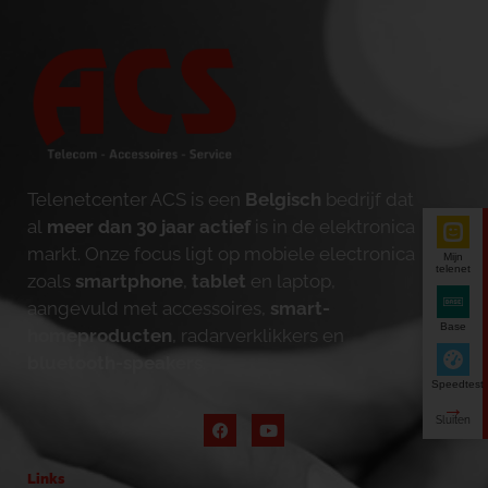
Telenetcenter ACS is een
Belgisch
bedrijf dat
al
meer dan 30 jaar actief
is in de elektronica
markt. Onze focus ligt op mobiele electronica
Mijn
telenet
zoals
smartphone
,
tablet
en laptop,
aangevuld met accessoires,
smart-
Base
homeproducten
, radarverklikkers en
bluetooth-speakers
.
Speedtest
Links