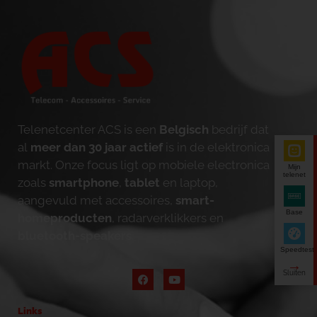
Telenetcenter ACS is een
Belgisch
bedrijf dat
al
meer dan 30 jaar actief
is in de elektronica
markt. Onze focus ligt op mobiele electronica
Mijn
telenet
zoals
smartphone
,
tablet
en laptop,
aangevuld met accessoires,
smart-
Base
homeproducten
, radarverklikkers en
bluetooth-speakers
.
Speedtest
Links