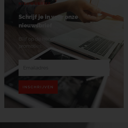
NIEUWSBRIEF
Schrijf je in voor onze
nieuwsbrief
Blijf op de hoogte van onze acties en
promoties.
INSCHRIJVEN