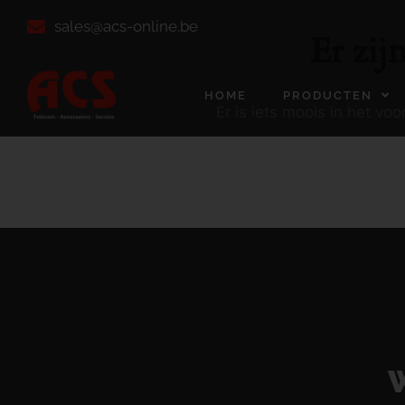
sales@acs-online.be
Er zij
HOME
PRODUCTEN
Er is iets moois in het v
W