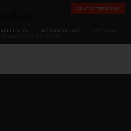
CONTACTEER ONS
rschiet
NKELPUNTEN
WERKEN BIJ ACS
OVER ACS
l binnenkort online komen!