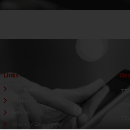
Links
Onz
Homepage
TEL
Producten
ACS
Service
TE
Telenet / Base Center