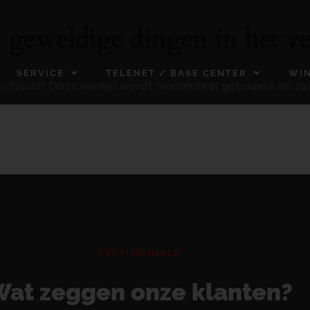
n geweldige dingen in het ve
SERVICE
TELENET / BASE CENTER
WI
ooruitzicht! Onze winkel wordt momenteel gebouwd en za
TESTIMONIALS
at zeggen onze klanten?