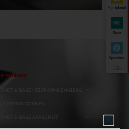
Mijn telenet
Base
Speedtest
e winkels
ENET & BASE HEIST-OP-DEN-BERG
 / REPAIR CORNER
LENET & BASE AARSCHOT