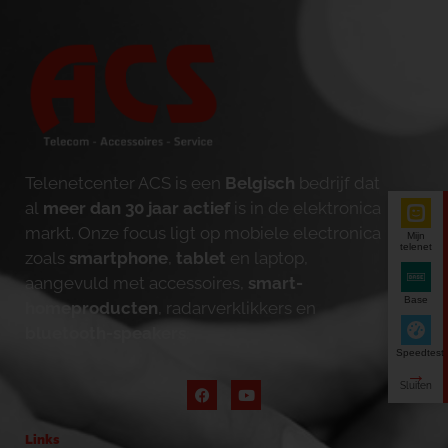
Telenetcenter ACS is een
Belgisch
bedrijf dat
al
meer dan 30 jaar actief
is in de elektronica
markt. Onze focus ligt op mobiele electronica
Mijn
telenet
zoals
smartphone
,
tablet
en laptop,
aangevuld met accessoires,
smart-
Base
homeproducten
, radarverklikkers en
bluetooth-speakers
.
Speedtest
Links