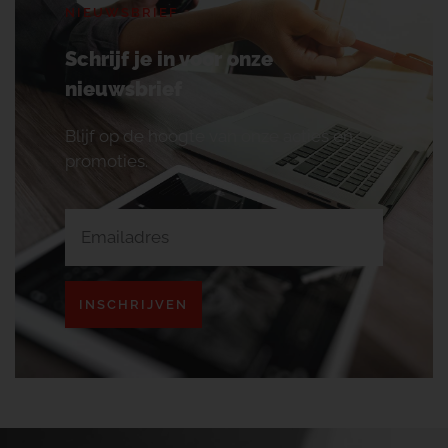
NIEUWSBRIEF
Schrijf je in voor onze
nieuwsbrief
Blijf op de hoogte van onze acties en
promoties.
INSCHRIJVEN