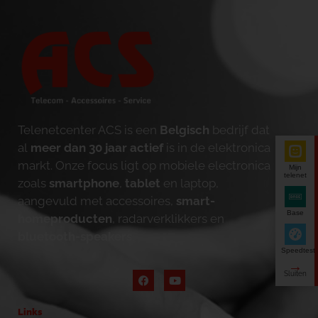
Telenetcenter ACS is een
Belgisch
bedrijf dat
al
meer dan 30 jaar actief
is in de elektronica
markt. Onze focus ligt op mobiele electronica
Mijn
telenet
zoals
smartphone
,
tablet
en laptop,
aangevuld met accessoires,
smart-
Base
homeproducten
, radarverklikkers en
bluetooth-speakers
.
Speedtest
Links