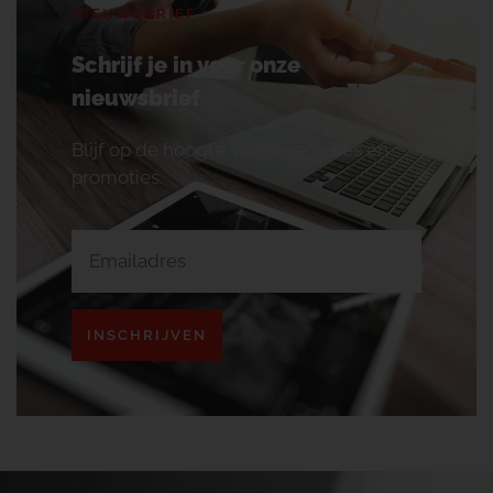
NIEUWSBRIEF
Schrijf je in voor onze
nieuwsbrief
Blijf op de hoogte van onze acties en
promoties.
INSCHRIJVEN