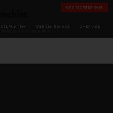
CONTACTEER ONS
rschiet
NKELPUNTEN
WERKEN BIJ ACS
OVER ACS
l binnenkort online komen!