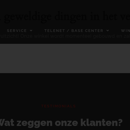
n geweldige dingen in het ve
SERVICE
TELENET / BASE CENTER
WI
ooruitzicht! Onze winkel wordt momenteel gebouwd en za
TESTIMONIALS
at zeggen onze klanten?