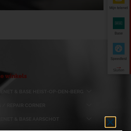
Mijn telenet
Base
Speedtest
e winkels
ENET & BASE HEIST-OP-DEN-BERG
 / REPAIR CORNER
LENET & BASE AARSCHOT