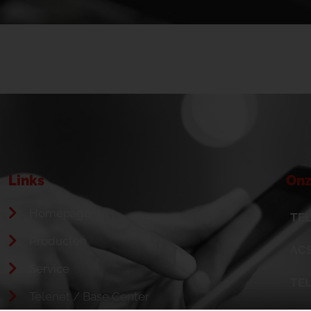
Links
Onz
Homepage
TEL
Producten
ACS
Service
TE
Telenet / Base Center