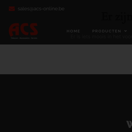
sales@acs-online.be
Er zij
HOME
PRODUCTEN
Er is iets moois in het v
W