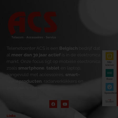
Telenetcenter ACS is een
Belgisch
bedrijf dat
al
meer dan 30 jaar actief
is in de elektronica
markt. Onze focus ligt op mobiele electronica
Mijn
telenet
zoals
smartphone
,
tablet
en laptop,
aangevuld met accessoires,
smart-
Base
homeproducten
, radarverklikkers en
bluetooth-speakers
.
Speedtest
Links