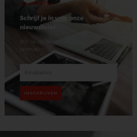
NIEUWSBRIEF
Schrijf je in voor onze
nieuwsbrief
Blijf op de hoogte van onze acties en
promoties.
INSCHRIJVEN