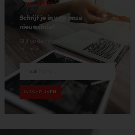
NIEUWSBRIEF
Schrijf je in voor onze
nieuwsbrief
Blijf op de hoogte van onze acties en
promoties.
INSCHRIJVEN