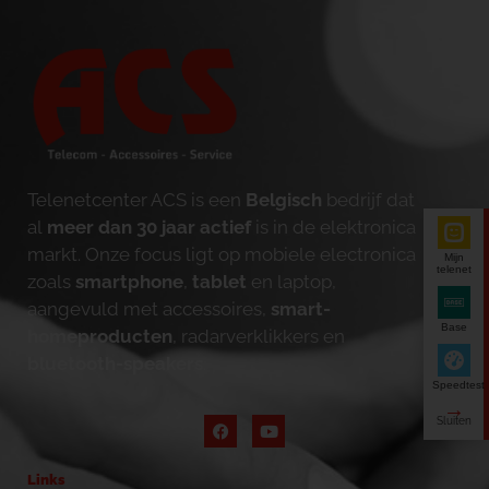
Telenetcenter ACS is een
Belgisch
bedrijf dat
al
meer dan 30 jaar actief
is in de elektronica
markt. Onze focus ligt op mobiele electronica
Mijn
telenet
zoals
smartphone
,
tablet
en laptop,
aangevuld met accessoires,
smart-
Base
homeproducten
, radarverklikkers en
bluetooth-speakers
.
Speedtest
Links