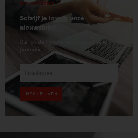
NIEUWSBRIEF
Schrijf je in voor onze
nieuwsbrief
Blijf op de hoogte van onze acties en
promoties.
INSCHRIJVEN