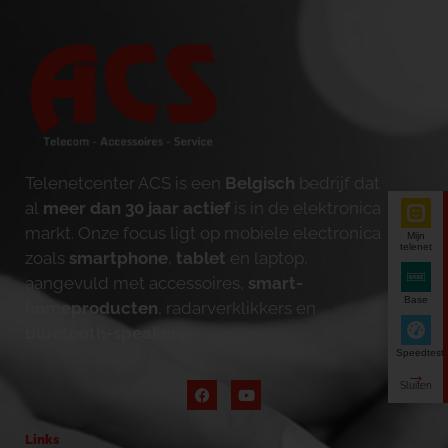
Telenetcenter ACS is een
Belgisch
bedrijf dat
al
meer dan 30 jaar actief
is in de elektronica
markt. Onze focus ligt op mobiele electronica
Mijn
telenet
zoals
smartphone
,
tablet
en laptop,
aangevuld met accessoires,
smart-
Base
homeproducten
, radarverklikkers en
bluetooth-speakers
.
Speedtest
Links