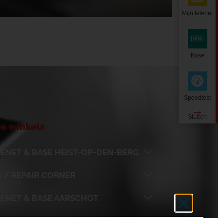
Mijn telenet
Base
Speedtest
e winkels
ENET & BASE HEIST-OP-DEN-BERG
 / REPAIR CORNER
LENET & BASE AARSCHOT