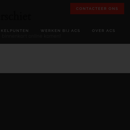
CONTACTEER ONS
rschiet
NKELPUNTEN
WERKEN BIJ ACS
OVER ACS
l binnenkort online komen!