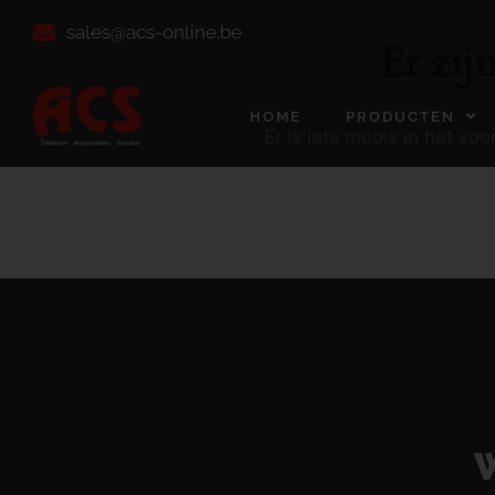
sales@acs-online.be
Er zij
HOME
PRODUCTEN
Er is iets moois in het v
W