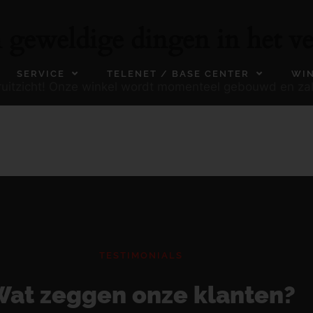
n geweldige dingen in het ve
SERVICE
TELENET / BASE CENTER
WI
ooruitzicht! Onze winkel wordt momenteel gebouwd en za
TESTIMONIALS
at zeggen onze klanten?