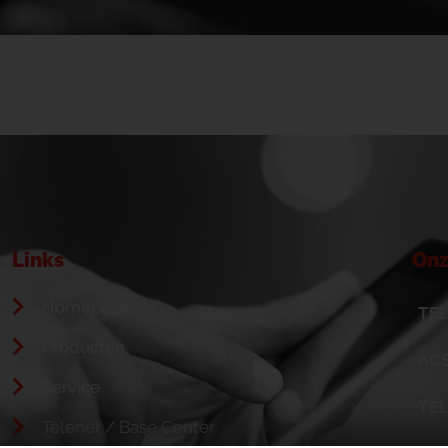
Links
Onz
Homepage
TEL
Producten
ACS
Service
TE
Telenet / Base Center