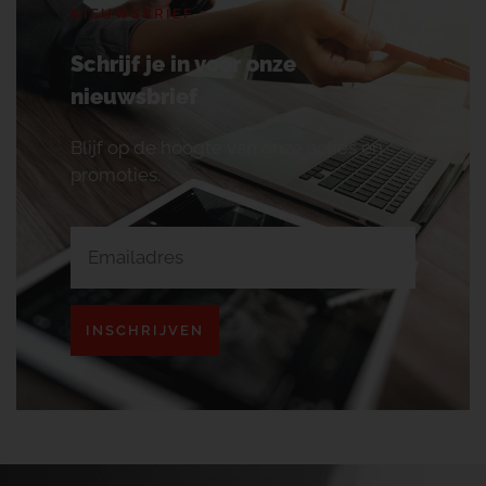
NIEUWSBRIEF
Schrijf je in voor onze
nieuwsbrief
Blijf op de hoogte van onze acties en
promoties.
INSCHRIJVEN