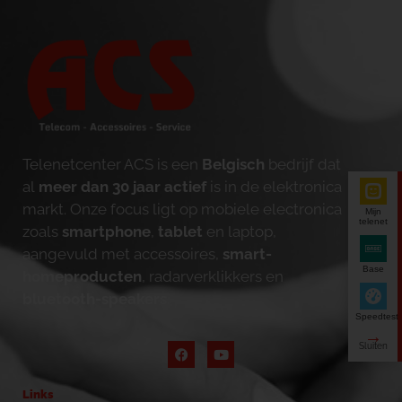
Telenetcenter ACS is een
Belgisch
bedrijf dat
al
meer dan 30 jaar actief
is in de elektronica
markt. Onze focus ligt op mobiele electronica
Mijn
telenet
zoals
smartphone
,
tablet
en laptop,
aangevuld met accessoires,
smart-
Base
homeproducten
, radarverklikkers en
bluetooth-speakers
.
Speedtest
Links