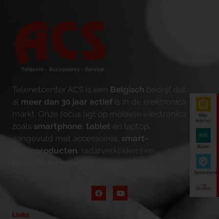
Telenetcenter ACS is een
Belgisch
bedrijf dat
al
meer dan 30 jaar actief
is in de elektronica
markt. Onze focus ligt op mobiele electronica
Mijn
telenet
zoals
smartphone
,
tablet
en laptop,
aangevuld met accessoires,
smart-
Base
homeproducten
, radarverklikkers en
bluetooth-speakers
.
Speedtest
Links