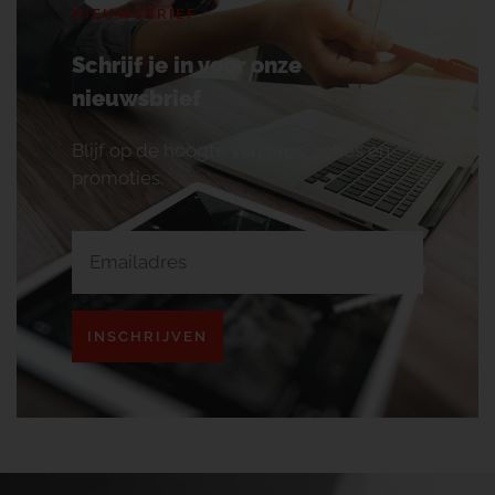
NIEUWSBRIEF
Schrijf je in voor onze
nieuwsbrief
Blijf op de hoogte van onze acties en
promoties.
INSCHRIJVEN