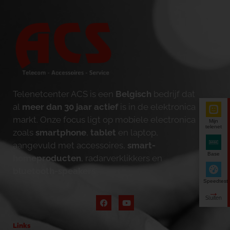
Telenetcenter ACS is een
Belgisch
bedrijf dat
al
meer dan 30 jaar actief
is in de elektronica
markt. Onze focus ligt op mobiele electronica
Mijn
telenet
zoals
smartphone
,
tablet
en laptop,
aangevuld met accessoires,
smart-
Base
homeproducten
, radarverklikkers en
bluetooth-speakers
.
Speedtest
Links