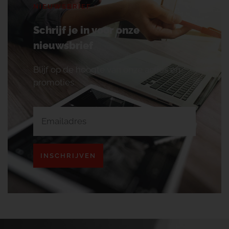
NIEUWSBRIEF
Schrijf je in voor onze
nieuwsbrief
Blijf op de hoogte van onze acties en
promoties.
INSCHRIJVEN