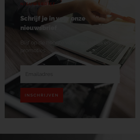
NIEUWSBRIEF
Schrijf je in voor onze
nieuwsbrief
Blijf op de hoogte van onze acties en
promoties.
INSCHRIJVEN