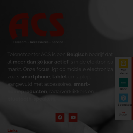
Telenetcenter ACS is een
Belgisch
bedrijf dat
al
meer dan 30 jaar actief
is in de elektronica
markt. Onze focus ligt op mobiele electronica
Mijn
telenet
zoals
smartphone
,
tablet
en laptop,
aangevuld met accessoires,
smart-
Base
homeproducten
, radarverklikkers en
bluetooth-speakers
.
Speedtest
Links