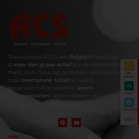
Telenetcenter ACS is een
Belgisch
bedrijf dat
al
meer dan 30 jaar actief
is in de elektronica
markt. Onze focus ligt op mobiele electronica
Mijn
telenet
zoals
smartphone
,
tablet
en laptop,
aangevuld met accessoires,
smart-
Base
homeproducten
, radarverklikkers en
bluetooth-speakers
.
Speedtest
Links