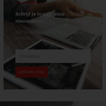
NIEUWSBRIEF
Schrijf je in voor onze
nieuwsbrief
Blijf op de hoogte van onze acties en
promoties.
INSCHRIJVEN