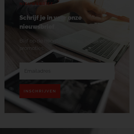
NIEUWSBRIEF
Schrijf je in voor onze
nieuwsbrief
Blijf op de hoogte van onze acties en
promoties.
INSCHRIJVEN