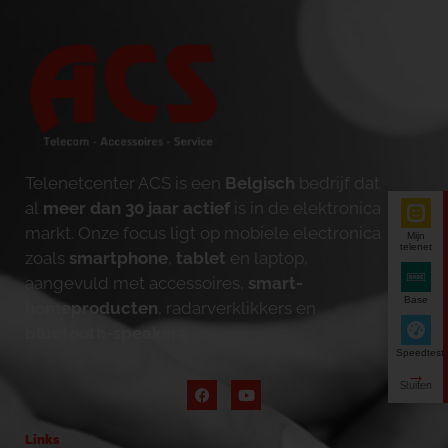
Telenetcenter ACS is een
Belgisch
bedrijf dat
al
meer dan 30 jaar actief
is in de elektronica
markt. Onze focus ligt op mobiele electronica
Mijn
telenet
zoals
smartphone
,
tablet
en laptop,
aangevuld met accessoires,
smart-
Base
homeproducten
, radarverklikkers en
bluetooth-speakers
.
Speedtest
Links