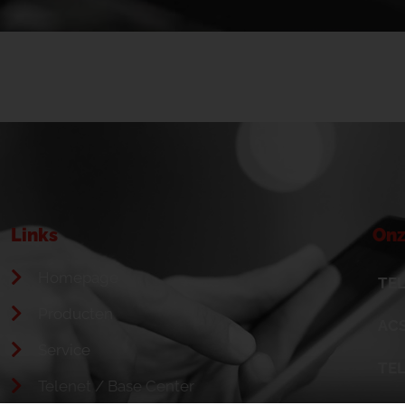
Links
Onz
Homepage
TEL
Producten
ACS
Service
TE
Telenet / Base Center