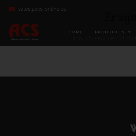
sales@acs-online.be
Er zij
HOME
PRODUCTEN
Er is iets moois in het v
W