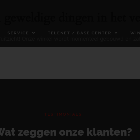
n geweldige dingen in het ve
SERVICE
TELENET / BASE CENTER
WI
ooruitzicht! Onze winkel wordt momenteel gebouwd en za
TESTIMONIALS
at zeggen onze klanten?