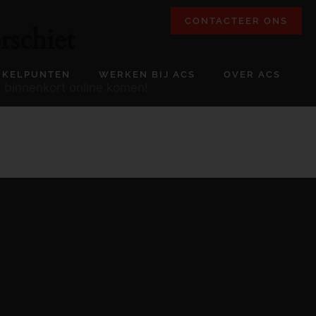
CONTACTEER ONS
rschiet
NKELPUNTEN
WERKEN BIJ ACS
OVER ACS
l binnenkort online komen!