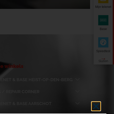
Mijn telenet
Base
Speedtest
e winkels
ENET & BASE HEIST-OP-DEN-BERG
 / REPAIR CORNER
LENET & BASE AARSCHOT