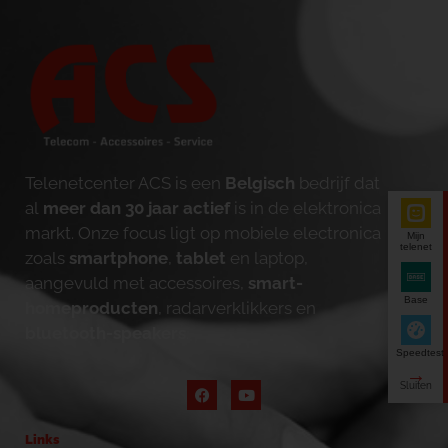
Telenetcenter ACS is een
Belgisch
bedrijf dat
al
meer dan 30 jaar actief
is in de elektronica
markt. Onze focus ligt op mobiele electronica
Mijn
telenet
zoals
smartphone
,
tablet
en laptop,
aangevuld met accessoires,
smart-
Base
homeproducten
, radarverklikkers en
bluetooth-speakers
.
Speedtest
Links