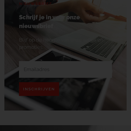
NIEUWSBRIEF
Schrijf je in voor onze
nieuwsbrief
Blijf op de hoogte van onze acties en
promoties.
INSCHRIJVEN