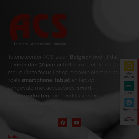
Telenetcenter ACS is een
Belgisch
bedrijf dat
al
meer dan 30 jaar actief
is in de elektronica
markt. Onze focus ligt op mobiele electronica
Mijn
telenet
zoals
smartphone
,
tablet
en laptop,
aangevuld met accessoires,
smart-
Base
homeproducten
, radarverklikkers en
bluetooth-speakers
.
Speedtest
Links