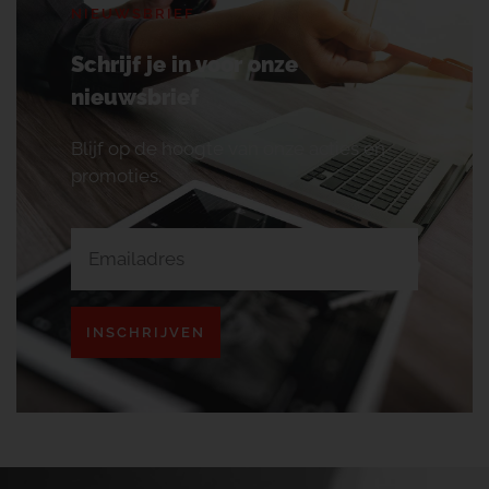
NIEUWSBRIEF
Schrijf je in voor onze
nieuwsbrief
Blijf op de hoogte van onze acties en
promoties.
INSCHRIJVEN