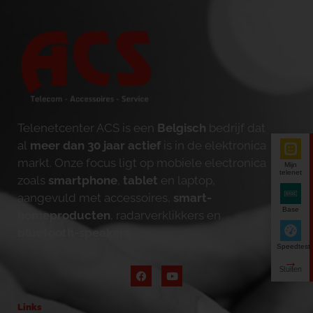
Telenetcenter ACS is een
Belgisch
bedrijf dat
al
meer dan 30 jaar actief
is in de elektronica
markt. Onze focus ligt op mobiele electronica
Mijn
telenet
zoals
smartphone
,
tablet
en laptop,
aangevuld met accessoires,
smart-
Base
homeproducten
, radarverklikkers en
bluetooth-speakers
.
Speedtest
Links