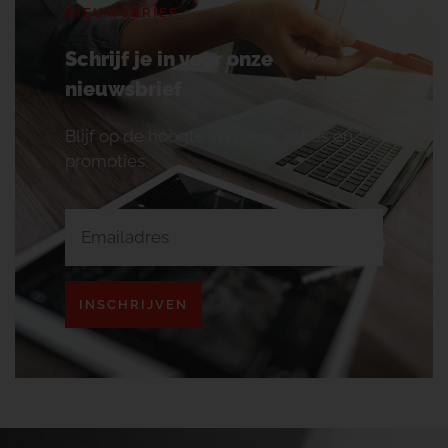
NIEUWSBRIEF
Schrijf je in voor onze
nieuwsbrief
Blijf op de hoogte van onze acties en
promoties.
INSCHRIJVEN