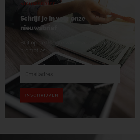
NIEUWSBRIEF
Schrijf je in voor onze
nieuwsbrief
Blijf op de hoogte van onze acties en
promoties.
INSCHRIJVEN