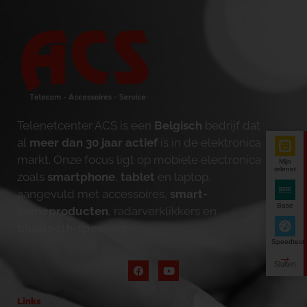
Telenetcenter ACS is een
Belgisch
bedrijf dat
al
meer dan 30 jaar actief
is in de elektronica
markt. Onze focus ligt op mobiele electronica
Mijn
telenet
zoals
smartphone
,
tablet
en laptop,
aangevuld met accessoires,
smart-
Base
homeproducten
, radarverklikkers en
bluetooth-speakers
.
Speedtest
Links