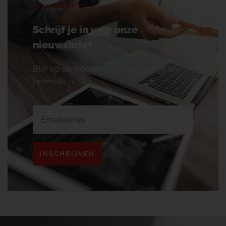
NIEUWSBRIEF
Schrijf je in voor onze
nieuwsbrief
Blijf op de hoogte van onze acties en
promoties.
INSCHRIJVEN