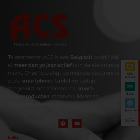
Telenetcenter ACS is een
Belgisch
bedrijf dat
al
meer dan 30 jaar actief
is in de elektronica
markt. Onze focus ligt op mobiele electronica
Mijn
telenet
zoals
smartphone
,
tablet
en laptop,
aangevuld met accessoires,
smart-
Base
homeproducten
, radarverklikkers en
bluetooth-speakers
.
Speedtest
Links