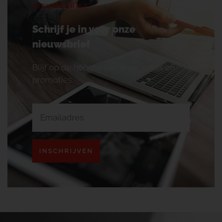
NIEUWSBRIEF
Schrijf je in voor onze
nieuwsbrief
Blijf op de hoogte van onze acties en
promoties.
INSCHRIJVEN