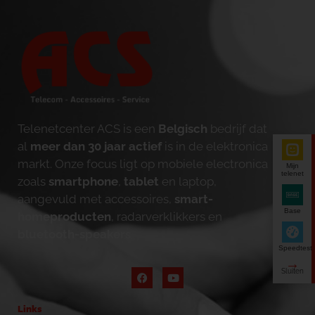
Telenetcenter ACS is een
Belgisch
bedrijf dat
al
meer dan 30 jaar actief
is in de elektronica
markt. Onze focus ligt op mobiele electronica
Mijn
telenet
zoals
smartphone
,
tablet
en laptop,
aangevuld met accessoires,
smart-
Base
homeproducten
, radarverklikkers en
bluetooth-speakers
.
Speedtest
Links