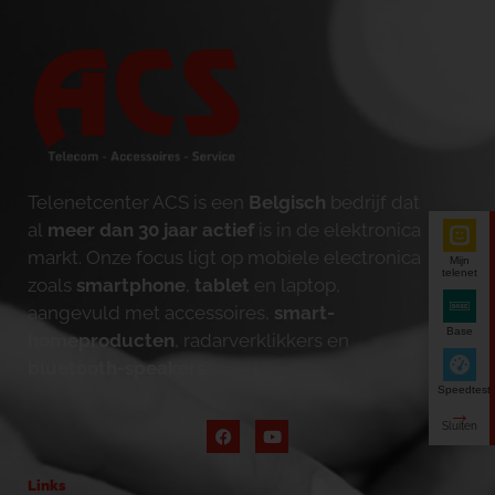
Telenetcenter ACS is een
Belgisch
bedrijf dat
al
meer dan 30 jaar actief
is in de elektronica
markt. Onze focus ligt op mobiele electronica
Mijn
telenet
zoals
smartphone
,
tablet
en laptop,
aangevuld met accessoires,
smart-
Base
homeproducten
, radarverklikkers en
bluetooth-speakers
.
Speedtest
Links