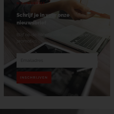
NIEUWSBRIEF
Schrijf je in voor onze
nieuwsbrief
Blijf op de hoogte van onze acties en
promoties.
INSCHRIJVEN