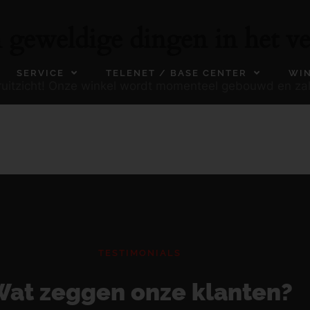
n geweldige dingen in het ve
SERVICE
TELENET / BASE CENTER
WI
ooruitzicht! Onze winkel wordt momenteel gebouwd en za
TESTIMONIALS
at zeggen onze klanten?