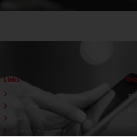
Links
Onz
Homepage
TEL
Producten
ACS
Service
TE
Telenet / Base Center