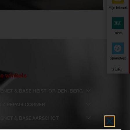
Mijn telenet
Base
Speedtest
e winkels
ENET & BASE HEIST-OP-DEN-BERG
 / REPAIR CORNER
LENET & BASE AARSCHOT