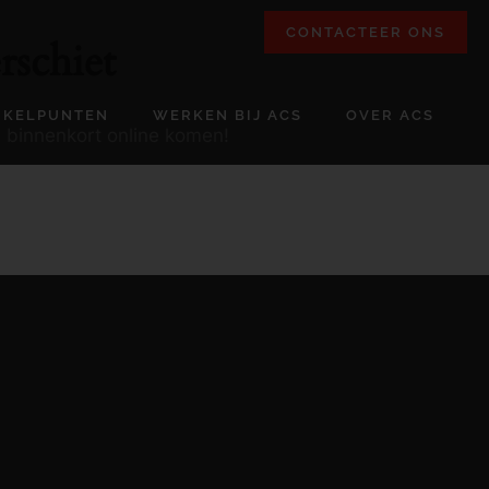
CONTACTEER ONS
rschiet
NKELPUNTEN
WERKEN BIJ ACS
OVER ACS
l binnenkort online komen!