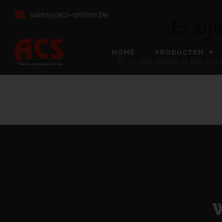
sales@acs-online.be
Er zij
HOME
PRODUCTEN
Er is iets moois in het v
W