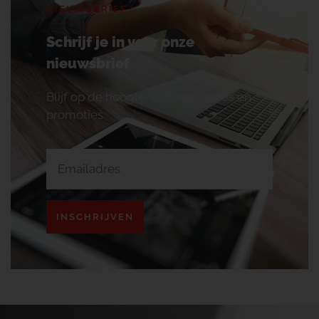
NIEUWSBRIEF
Schrijf je in voor onze
nieuwsbrief
Blijf op de hoogte van onze acties en
promoties.
INSCHRIJVEN