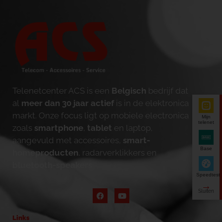
Telenetcenter ACS is een
Belgisch
bedrijf dat
al
meer dan 30 jaar actief
is in de elektronica
markt. Onze focus ligt op mobiele electronica
Mijn
telenet
zoals
smartphone
,
tablet
en laptop,
aangevuld met accessoires,
smart-
Base
homeproducten
, radarverklikkers en
bluetooth-speakers
.
Speedtest
Links