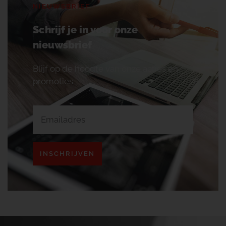
NIEUWSBRIEF
Schrijf je in voor onze
nieuwsbrief
Blijf op de hoogte van onze acties en
promoties.
INSCHRIJVEN