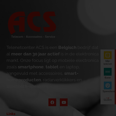
Telenetcenter ACS is een
Belgisch
bedrijf dat
al
meer dan 30 jaar actief
is in de elektronica
markt. Onze focus ligt op mobiele electronica
Mijn
telenet
zoals
smartphone
,
tablet
en laptop,
aangevuld met accessoires,
smart-
Base
homeproducten
, radarverklikkers en
bluetooth-speakers
.
Speedtest
Links