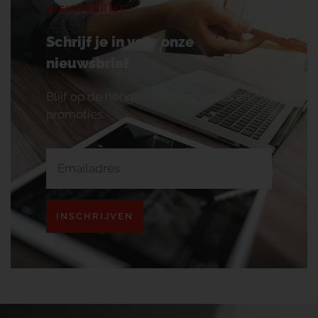
NIEUWSBRIEF
Schrijf je in voor onze
nieuwsbrief
Blijf op de hoogte van onze acties en
promoties.
INSCHRIJVEN