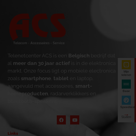
Telenetcenter ACS is een
Belgisch
bedrijf dat
al
meer dan 30 jaar actief
is in de elektronica
markt. Onze focus ligt op mobiele electronica
Mijn
telenet
zoals
smartphone
,
tablet
en laptop,
aangevuld met accessoires,
smart-
Base
homeproducten
, radarverklikkers en
bluetooth-speakers
.
Speedtest
Links