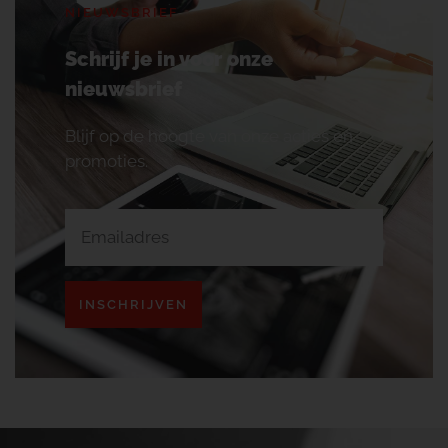
NIEUWSBRIEF
Schrijf je in voor onze
nieuwsbrief
Blijf op de hoogte van onze acties en
promoties.
INSCHRIJVEN