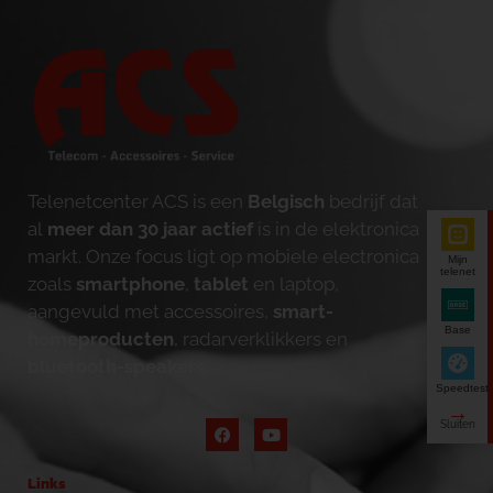
Telenetcenter ACS is een
Belgisch
bedrijf dat
al
meer dan 30 jaar actief
is in de elektronica
markt. Onze focus ligt op mobiele electronica
Mijn
telenet
zoals
smartphone
,
tablet
en laptop,
aangevuld met accessoires,
smart-
Base
homeproducten
, radarverklikkers en
bluetooth-speakers
.
Speedtest
Links