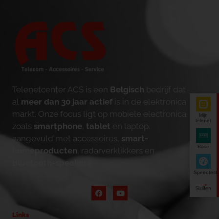
Telenetcenter ACS is een
Belgisch
bedrijf dat
al
meer dan 30 jaar actief
is in de elektronica
markt. Onze focus ligt op mobiele electronica
Mijn
telenet
zoals
smartphone
,
tablet
en laptop,
aangevuld met accessoires,
smart-
Base
homeproducten
, radarverklikkers en
bluetooth-speakers
.
Speedtest
Links