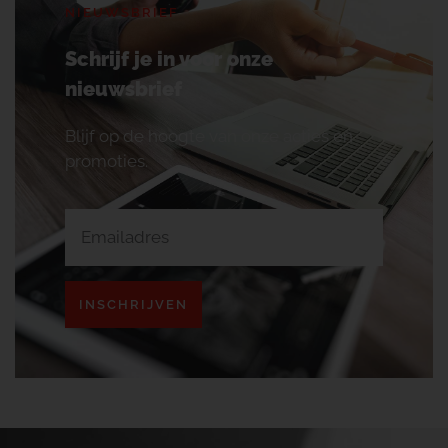
NIEUWSBRIEF
Schrijf je in voor onze
nieuwsbrief
Blijf op de hoogte van onze acties en
promoties.
INSCHRIJVEN