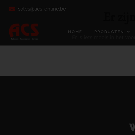
sales@acs-online.be
Er zij
HOME
PRODUCTEN
Er is iets moois in het v
W