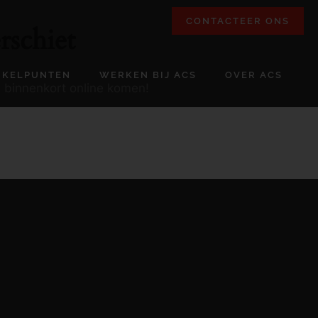
CONTACTEER ONS
rschiet
NKELPUNTEN
WERKEN BIJ ACS
OVER ACS
l binnenkort online komen!