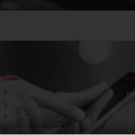
Links
Onz
Homepage
TEL
Producten
ACS
Service
TE
Telenet / Base Center