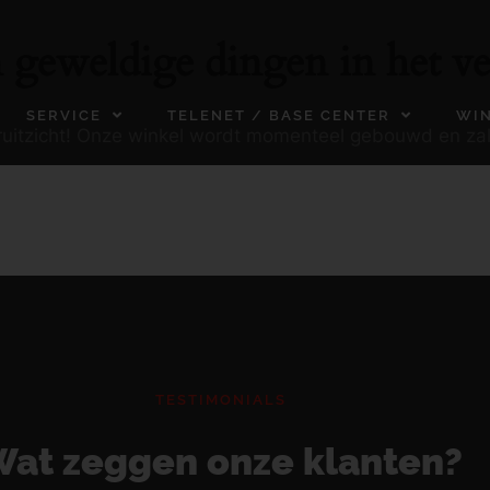
n geweldige dingen in het ve
SERVICE
TELENET / BASE CENTER
WI
ooruitzicht! Onze winkel wordt momenteel gebouwd en za
TESTIMONIALS
at zeggen onze klanten?