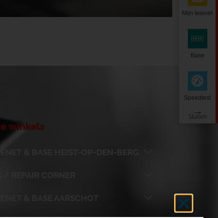
Mijn telenet
Base
Speedtest
e winkels
ENET & BASE HEIST-OP-DEN-BERG
 / REPAIR CORNER
LENET & BASE AARSCHOT