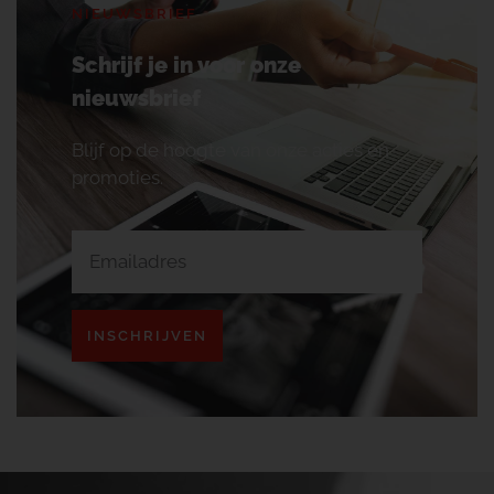
NIEUWSBRIEF
Schrijf je in voor onze
nieuwsbrief
Blijf op de hoogte van onze acties en
promoties.
INSCHRIJVEN