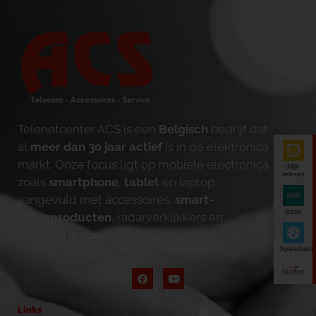
Telenetcenter ACS is een
Belgisch
bedrijf dat
al
meer dan 30 jaar actief
is in de elektronica
markt. Onze focus ligt op mobiele electronica
Mijn
telenet
zoals
smartphone
,
tablet
en laptop,
aangevuld met accessoires,
smart-
Base
homeproducten
, radarverklikkers en
bluetooth-speakers
.
Speedtest
Links