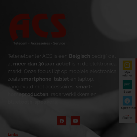
Telenetcenter ACS is een
Belgisch
bedrijf dat
al
meer dan 30 jaar actief
is in de elektronica
markt. Onze focus ligt op mobiele electronica
Mijn
telenet
zoals
smartphone
,
tablet
en laptop,
aangevuld met accessoires,
smart-
Base
homeproducten
, radarverklikkers en
bluetooth-speakers
.
Speedtest
Links