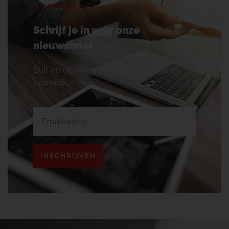
NIEUWSBRIEF
Schrijf je in voor onze
nieuwsbrief
Blijf op de hoogte van onze acties en
promoties.
INSCHRIJVEN