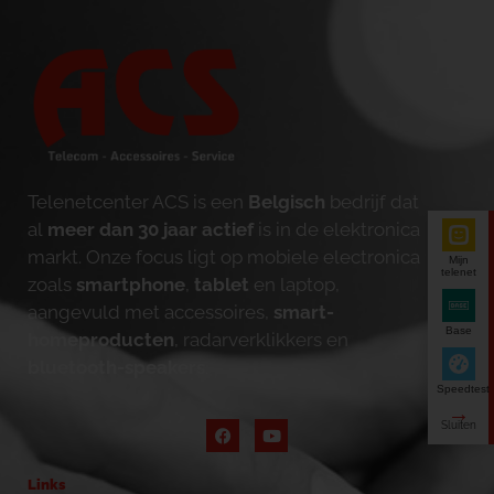
Telenetcenter ACS is een
Belgisch
bedrijf dat
al
meer dan 30 jaar actief
is in de elektronica
markt. Onze focus ligt op mobiele electronica
Mijn
telenet
zoals
smartphone
,
tablet
en laptop,
aangevuld met accessoires,
smart-
Base
homeproducten
, radarverklikkers en
bluetooth-speakers
.
Speedtest
Links