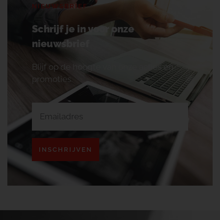
NIEUWSBRIEF
Schrijf je in voor onze
nieuwsbrief
Blijf op de hoogte van onze acties en
promoties.
INSCHRIJVEN